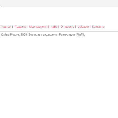
Главная
|
Правила
|
Мои картинки
|
ЧаВо
|
О проекте
|
Uploader
|
Контакты
Online Picture
, 2008. Все права защищены. Реализация:
FlipFlip