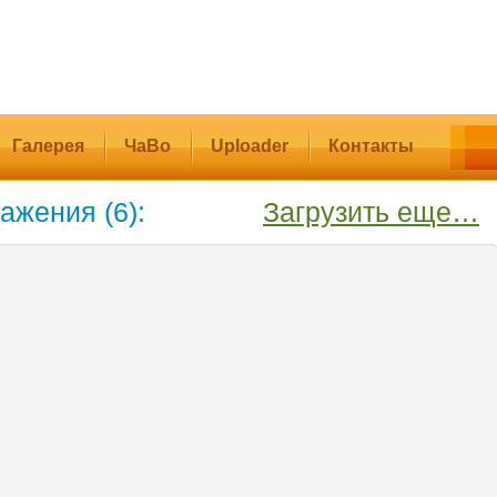
Галерея
ЧаВо
Uploader
Контакты
ажения (6):
Загрузить еще…