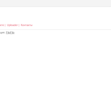
кте
|
Uploader
|
Контакты
ация:
FlipFlip