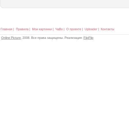
Главная
|
Правила
|
Мои картинки
|
ЧаВо
|
О проекте
|
Uploader
|
Контакты
Online Picture
, 2008. Все права защищены. Реализация:
FlipFlip