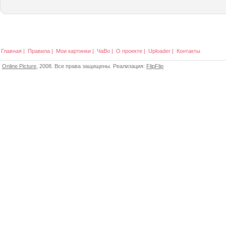
Главная
|
Правила
|
Мои картинки
|
ЧаВо
|
О проекте
|
Uploader
|
Контакты
Online Picture
, 2008. Все права защищены. Реализация:
FlipFlip