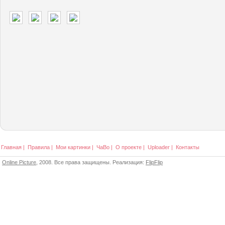
Главная
|
Правила
|
Мои картинки
|
ЧаВо
|
О проекте
|
Uploader
|
Контакты
Online Picture
, 2008. Все права защищены. Реализация:
FlipFlip