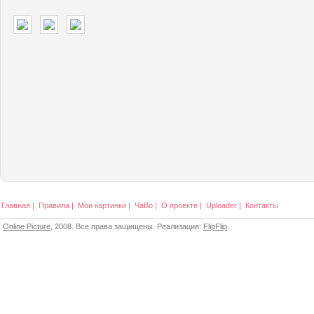
Главная
|
Правила
|
Мои картинки
|
ЧаВо
|
О проекте
|
Uploader
|
Контакты
Online Picture
, 2008. Все права защищены. Реализация:
FlipFlip