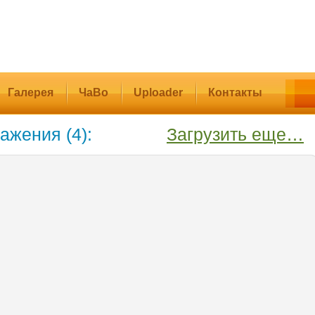
Галерея
ЧаВо
Uploader
Контакты
ажения (4):
Загрузить еще…