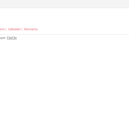
кте
|
Uploader
|
Контакты
ация:
FlipFlip