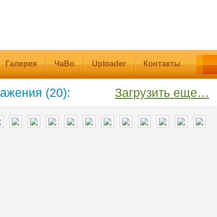
Галерея
ЧаВо
Uploader
Контакты
ажения (20):
Загрузить еще…