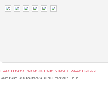
Главная
|
Правила
|
Мои картинки
|
ЧаВо
|
О проекте
|
Uploader
|
Контакты
Online Picture
, 2008. Все права защищены. Реализация:
FlipFlip