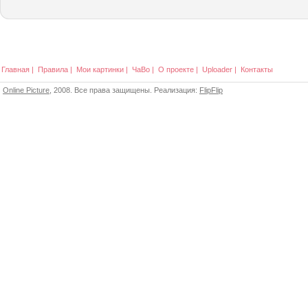
Главная
|
Правила
|
Мои картинки
|
ЧаВо
|
О проекте
|
Uploader
|
Контакты
Online Picture
, 2008. Все права защищены. Реализация:
FlipFlip