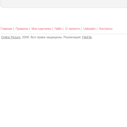
Главная
|
Правила
|
Мои картинки
|
ЧаВо
|
О проекте
|
Uploader
|
Контакты
Online Picture
, 2008. Все права защищены. Реализация:
FlipFlip