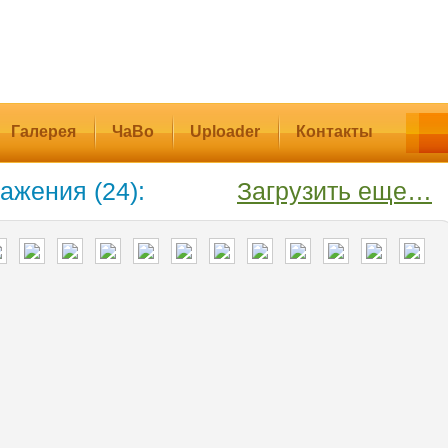
Галерея
ЧаВо
Uploader
Контакты
ажения (24):
Загрузить еще…