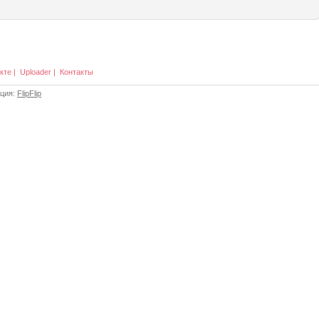
кте
|
Uploader
|
Контакты
ация:
FlipFlip