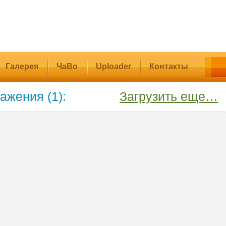
Галерея
ЧаВо
Uploader
Контакты
ажения (1):
Загрузить еще…