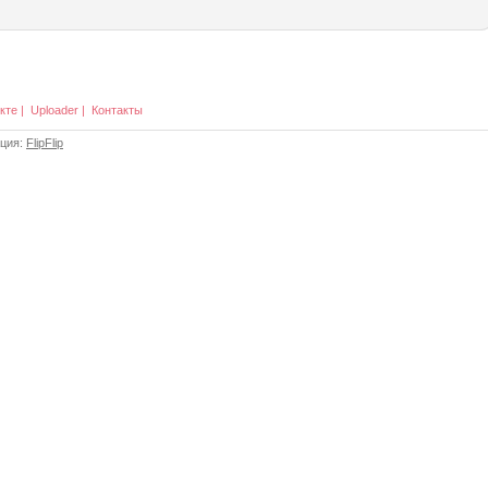
кте
|
Uploader
|
Контакты
ация:
FlipFlip