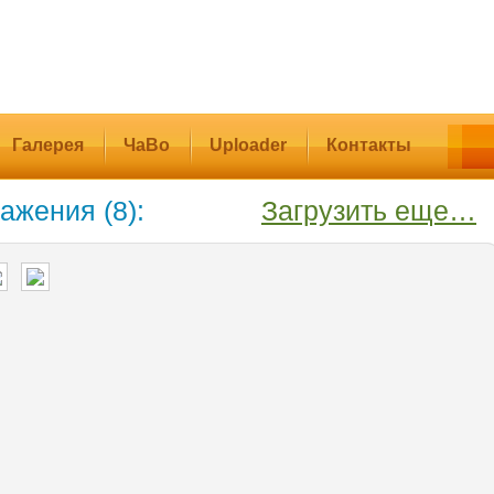
Галерея
ЧаВо
Uploader
Контакты
ажения (8):
Загрузить еще…