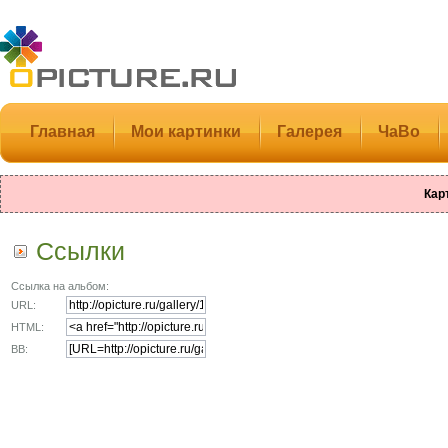
Главная
Мои картинки
Галерея
ЧаВо
Кар
Ссылки
Ссылка на альбом:
URL:
HTML:
BB: