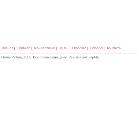
Главная
|
Правила
|
Мои картинки
|
ЧаВо
|
О проекте
|
Uploader
|
Контакты
Online Picture
, 2008. Все права защищены. Реализация:
FlipFlip