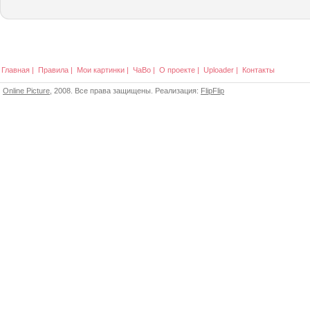
Главная
|
Правила
|
Мои картинки
|
ЧаВо
|
О проекте
|
Uploader
|
Контакты
Online Picture
, 2008. Все права защищены. Реализация:
FlipFlip