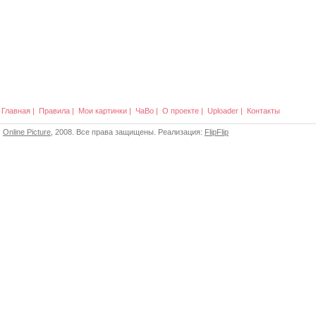
Главная
|
Правила
|
Мои картинки
|
ЧаВо
|
О проекте
|
Uploader
|
Контакты
Online Picture
, 2008. Все права защищены. Реализация:
FlipFlip