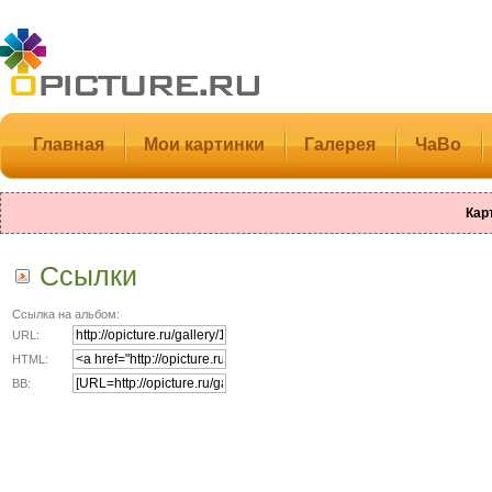
Главная
Мои картинки
Галерея
ЧаВо
Кар
Ссылки
Ссылка на альбом:
URL:
HTML:
BB: