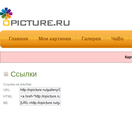
Главная
Мои картинки
Галерея
ЧаВо
Кар
Ссылки
Ссылка на альбом:
URL:
HTML:
BB: