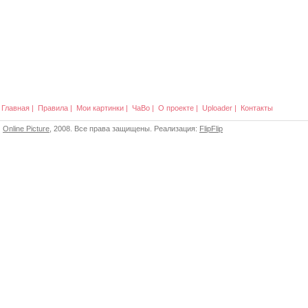
Главная
|
Правила
|
Мои картинки
|
ЧаВо
|
О проекте
|
Uploader
|
Контакты
Online Picture
, 2008. Все права защищены. Реализация:
FlipFlip