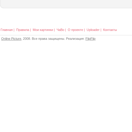
Главная
|
Правила
|
Мои картинки
|
ЧаВо
|
О проекте
|
Uploader
|
Контакты
Online Picture
, 2008. Все права защищены. Реализация:
FlipFlip