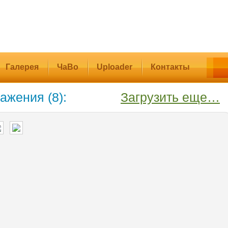
Галерея
ЧаВо
Uploader
Контакты
ажения (8):
Загрузить еще…