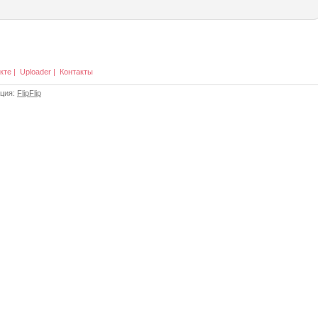
кте
|
Uploader
|
Контакты
ация:
FlipFlip