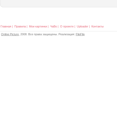
Главная
|
Правила
|
Мои картинки
|
ЧаВо
|
О проекте
|
Uploader
|
Контакты
Online Picture
, 2008. Все права защищены. Реализация:
FlipFlip