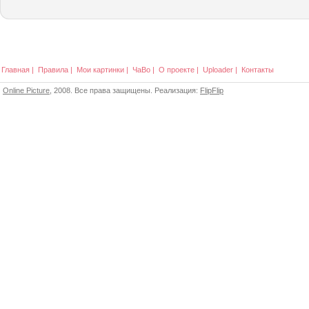
Главная
|
Правила
|
Мои картинки
|
ЧаВо
|
О проекте
|
Uploader
|
Контакты
Online Picture
, 2008. Все права защищены. Реализация:
FlipFlip