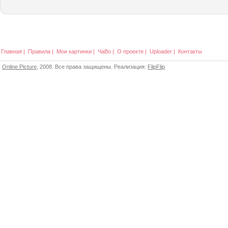
Главная
|
Правила
|
Мои картинки
|
ЧаВо
|
О проекте
|
Uploader
|
Контакты
Online Picture
, 2008. Все права защищены. Реализация:
FlipFlip