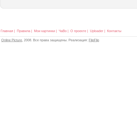
Главная
|
Правила
|
Мои картинки
|
ЧаВо
|
О проекте
|
Uploader
|
Контакты
Online Picture
, 2008. Все права защищены. Реализация:
FlipFlip