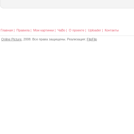
Главная
|
Правила
|
Мои картинки
|
ЧаВо
|
О проекте
|
Uploader
|
Контакты
Online Picture
, 2008. Все права защищены. Реализация:
FlipFlip