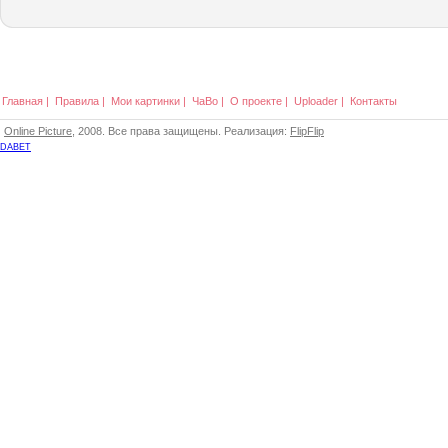
Главная
|
Правила
|
Мои картинки
|
ЧаВо
|
О проекте
|
Uploader
|
Контакты
Online Picture
, 2008. Все права защищены. Реализация:
FlipFlip
DABET