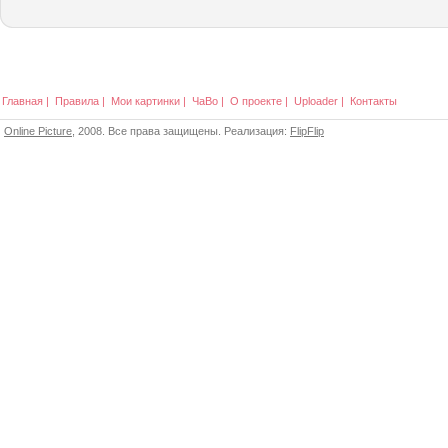
Главная
|
Правила
|
Мои картинки
|
ЧаВо
|
О проекте
|
Uploader
|
Контакты
Online Picture
, 2008. Все права защищены. Реализация:
FlipFlip