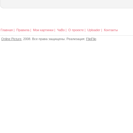
Главная
|
Правила
|
Мои картинки
|
ЧаВо
|
О проекте
|
Uploader
|
Контакты
Online Picture
, 2008. Все права защищены. Реализация:
FlipFlip