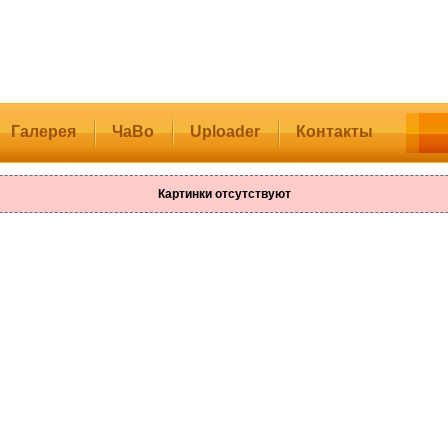
Галерея
ЧаВо
Uploader
Контакты
Картинки отсутствуют