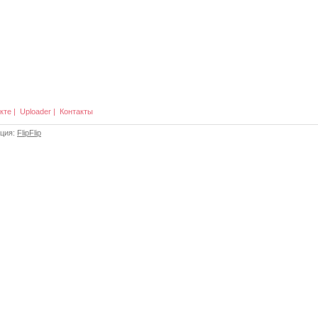
кте
|
Uploader
|
Контакты
ация:
FlipFlip