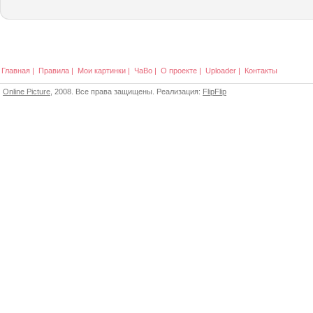
Главная
|
Правила
|
Мои картинки
|
ЧаВо
|
О проекте
|
Uploader
|
Контакты
Online Picture
, 2008. Все права защищены. Реализация:
FlipFlip