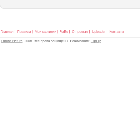
Главная
|
Правила
|
Мои картинки
|
ЧаВо
|
О проекте
|
Uploader
|
Контакты
Online Picture
, 2008. Все права защищены. Реализация:
FlipFlip