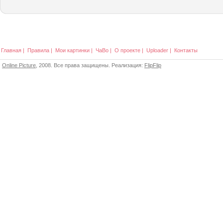
Главная
|
Правила
|
Мои картинки
|
ЧаВо
|
О проекте
|
Uploader
|
Контакты
Online Picture
, 2008. Все права защищены. Реализация:
FlipFlip