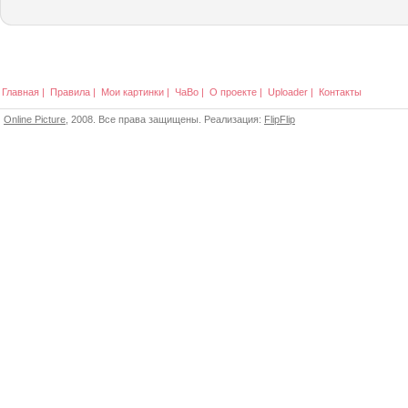
Главная
|
Правила
|
Мои картинки
|
ЧаВо
|
О проекте
|
Uploader
|
Контакты
Online Picture
, 2008. Все права защищены. Реализация:
FlipFlip