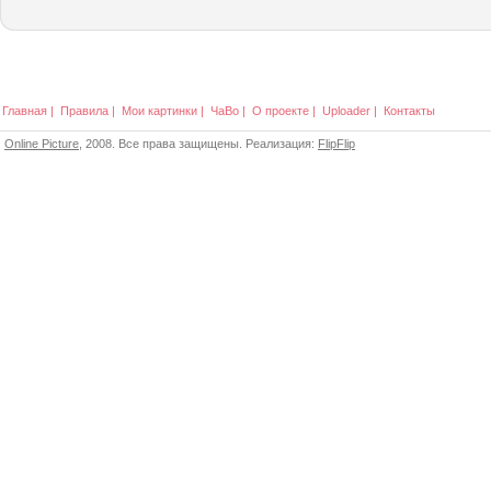
Главная
|
Правила
|
Мои картинки
|
ЧаВо
|
О проекте
|
Uploader
|
Контакты
Online Picture
, 2008. Все права защищены. Реализация:
FlipFlip