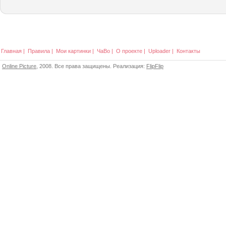
Главная
|
Правила
|
Мои картинки
|
ЧаВо
|
О проекте
|
Uploader
|
Контакты
Online Picture
, 2008. Все права защищены. Реализация:
FlipFlip