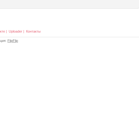
кте
|
Uploader
|
Контакты
ация:
FlipFlip