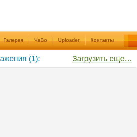
Галерея
ЧаВо
Uploader
Контакты
ажения (1):
Загрузить еще…