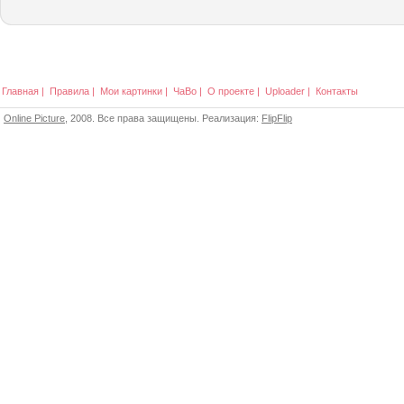
Главная
|
Правила
|
Мои картинки
|
ЧаВо
|
О проекте
|
Uploader
|
Контакты
Online Picture
, 2008. Все права защищены. Реализация:
FlipFlip