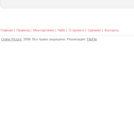
Главная
|
Правила
|
Мои картинки
|
ЧаВо
|
О проекте
|
Uploader
|
Контакты
Online Picture
, 2008. Все права защищены. Реализация:
FlipFlip