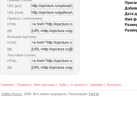
Прямая ссылка:
Просм
URL [pic]:
Добав
URL [html]:
Дата 
Превью с увличением:
Имя ф
HTML:
Разме
Размер
BB:
Большая картинка:
HTML:
BB:
Текстовая ссылка:
HTML:
BB:
Главная
|
Правила
|
Мои картинки
|
ЧаВо
|
О проекте
|
Uploader
|
Контакты
Online Picture
, 2008. Все права защищены. Реализация:
FlipFlip