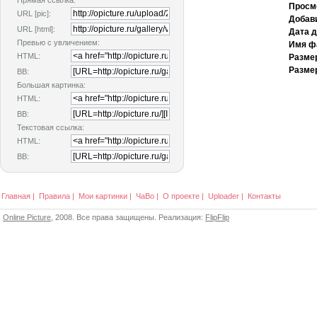
Прямая ссылка:
Просм
URL [pic]:
Добав
URL [html]:
Дата 
Превью с увличением:
Имя ф
HTML:
Разме
Размер
BB:
Большая картинка:
HTML:
BB:
Текстовая ссылка:
HTML:
BB:
Главная
|
Правила
|
Мои картинки
|
ЧаВо
|
О проекте
|
Uploader
|
Контакты
Online Picture
, 2008. Все права защищены. Реализация:
FlipFlip