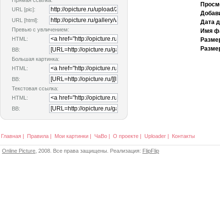
Прямая ссылка:
Просм
URL [pic]:
Добав
URL [html]:
Дата 
Превью с увличением:
Имя ф
HTML:
Разме
Размер
BB:
Большая картинка:
HTML:
BB:
Текстовая ссылка:
HTML:
BB:
Главная
|
Правила
|
Мои картинки
|
ЧаВо
|
О проекте
|
Uploader
|
Контакты
Online Picture
, 2008. Все права защищены. Реализация:
FlipFlip