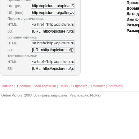
Прямая ссылка:
Просм
URL [pic]:
Добав
URL [html]:
Дата 
Превью с увличением:
Имя ф
HTML:
Разме
Размер
BB:
Большая картинка:
HTML:
BB:
Текстовая ссылка:
HTML:
BB:
Главная
|
Правила
|
Мои картинки
|
ЧаВо
|
О проекте
|
Uploader
|
Контакты
Online Picture
, 2008. Все права защищены. Реализация:
FlipFlip