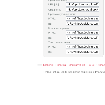
Прямая ссылка:
URL [pic]:
URL [html]:
Превью с увличением:
HTML:
BB:
Большая картинка:
HTML:
BB:
Текстовая ссылка:
HTML:
BB:
Главная
|
Правила
|
Мои картинки
|
ЧаВо
|
О прое
Online Picture
, 2008. Все права защищены. Реализ