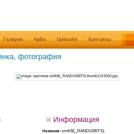
Галерея
ЧаВо
Uploader
Контакты
инка, фотография
Информация
smth$(_RAND16BITS)
Название: