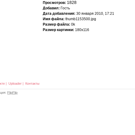
1828
Просмотров:
Добавил:
Гость
Дата добавления:
30 января 2010, 17:21
Имя файла:
thumb1153500.jpg
Размер файла:
0k
Размер картинки:
180x116
кте
|
Uploader
|
Контакты
ация:
FlipFlip