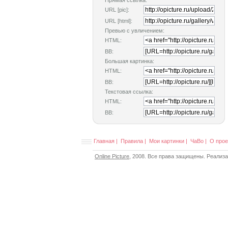
Прямая ссылка:
URL [pic]:
URL [html]:
Превью с увличением:
HTML:
BB:
Большая картинка:
HTML:
BB:
Текстовая ссылка:
HTML:
BB:
Главная
|
Правила
|
Мои картинки
|
ЧаВо
|
О прое
Online Picture
, 2008. Все права защищены. Реализ