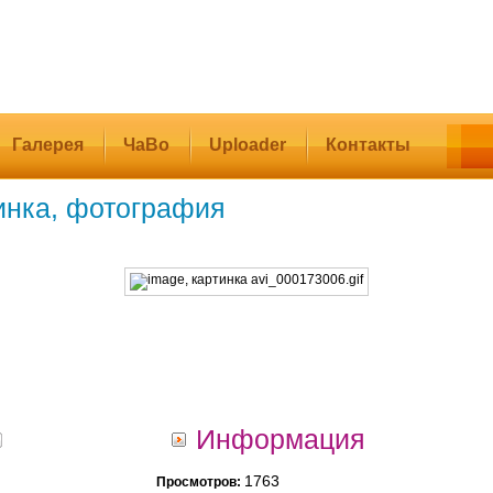
Галерея
ЧаВо
Uploader
Контакты
инка, фотография
Информация
1763
Просмотров: