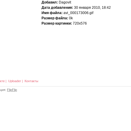
Добавил:
Dagovit
Дата добавления:
30 января 2010, 18:42
Имя файла:
avi_000173006.gif
Размер файла:
0k
Размер картинки:
720x576
кте
|
Uploader
|
Контакты
ация:
FlipFlip