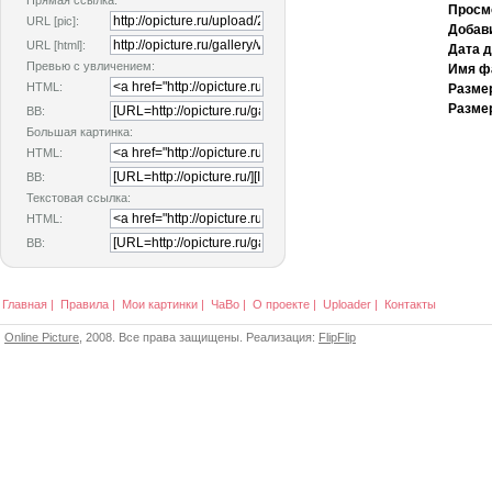
Прямая ссылка:
Просм
URL [pic]:
Добав
URL [html]:
Дата 
Превью с увличением:
Имя ф
HTML:
Разме
Размер
BB:
Большая картинка:
HTML:
BB:
Текстовая ссылка:
HTML:
BB:
Главная
|
Правила
|
Мои картинки
|
ЧаВо
|
О проекте
|
Uploader
|
Контакты
Online Picture
, 2008. Все права защищены. Реализация:
FlipFlip