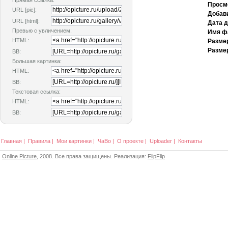
Прямая ссылка:
Просм
URL [pic]:
Добав
URL [html]:
Дата 
Превью с увличением:
Имя ф
HTML:
Разме
Размер
BB:
Большая картинка:
HTML:
BB:
Текстовая ссылка:
HTML:
BB:
Главная
|
Правила
|
Мои картинки
|
ЧаВо
|
О проекте
|
Uploader
|
Контакты
Online Picture
, 2008. Все права защищены. Реализация:
FlipFlip