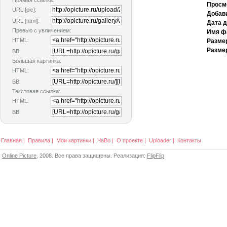
Прямая ссылка:
Просм
URL [pic]:
Добав
URL [html]:
Дата 
Превью с увличением:
Имя ф
HTML:
Разме
Размер
BB:
Большая картинка:
HTML:
BB:
Текстовая ссылка:
HTML:
BB:
Главная
|
Правила
|
Мои картинки
|
ЧаВо
|
О проекте
|
Uploader
|
Контакты
Online Picture
, 2008. Все права защищены. Реализация:
FlipFlip