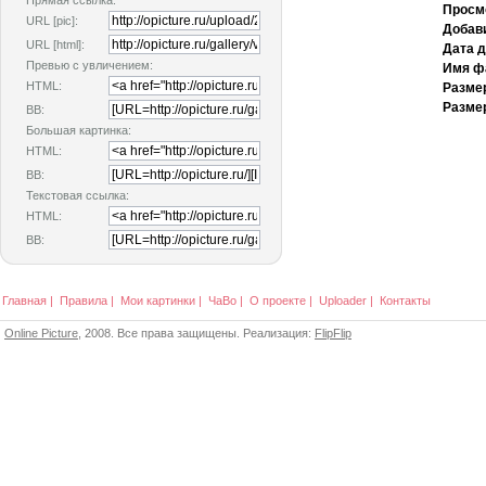
Прямая ссылка:
Просм
URL [pic]:
Добав
URL [html]:
Дата 
Превью с увличением:
Имя ф
HTML:
Разме
Размер
BB:
Большая картинка:
HTML:
BB:
Текстовая ссылка:
HTML:
BB:
Главная
|
Правила
|
Мои картинки
|
ЧаВо
|
О проекте
|
Uploader
|
Контакты
Online Picture
, 2008. Все права защищены. Реализация:
FlipFlip