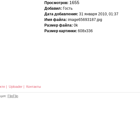
1655
Просмотров:
Добавил:
Гость
Дата добавления:
31 января 2010, 01:37
Имя файла:
image65693187.jpg
Размер файла:
0k
Размер картинки:
608x336
кте
|
Uploader
|
Контакты
ация:
FlipFlip