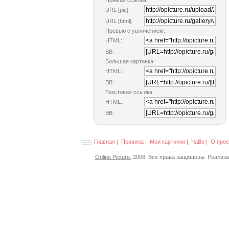
Прямая ссылка:
URL [pic]:
URL [html]:
Превью с увличением:
HTML:
BB:
Большая картинка:
HTML:
BB:
Текстовая ссылка:
HTML:
BB:
Главная
|
Правила
|
Мои картинки
|
ЧаВо
|
О прое
Online Picture
, 2008. Все права защищены. Реализ