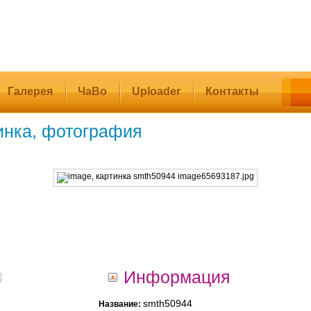
Галерея
ЧаВо
Uploader
Контакты
инка, фотография
Информация
smth50944
Название: