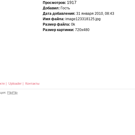
1917
Просмотров:
Добавил:
Гость
Дата добавления:
31 января 2010, 08:43
Имя файла:
image123318125.jpg
Размер файла:
0k
Размер картинки:
720x480
кте
|
Uploader
|
Контакты
ация:
FlipFlip