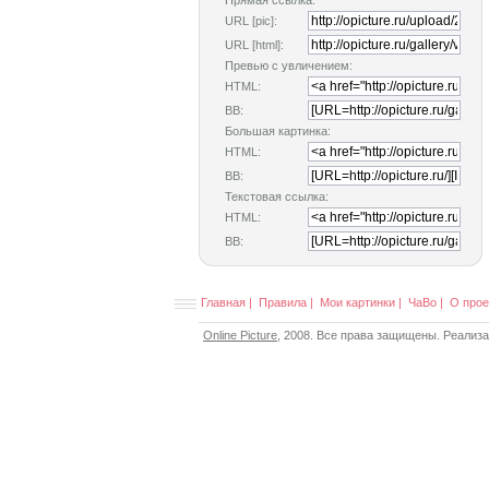
Прямая ссылка:
URL [pic]:
URL [html]:
Превью с увличением:
HTML:
BB:
Большая картинка:
HTML:
BB:
Текстовая ссылка:
HTML:
BB:
Главная
|
Правила
|
Мои картинки
|
ЧаВо
|
О прое
Online Picture
, 2008. Все права защищены. Реализ