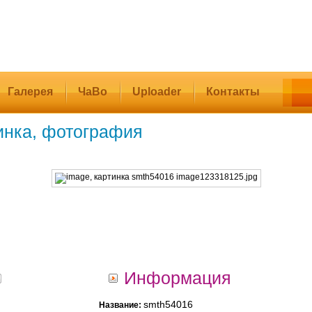
Галерея
ЧаВо
Uploader
Контакты
инка, фотография
Информация
smth54016
Название: